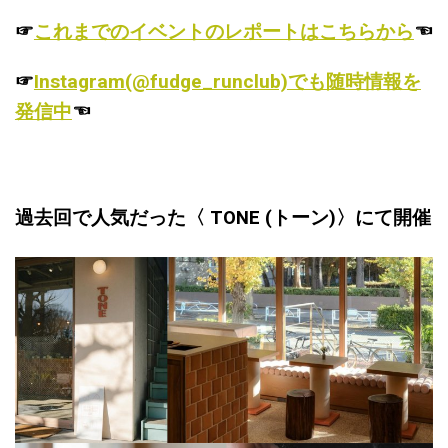
☞
これまでのイベントのレポートはこちらから
☜
☞
Instagram(@fudge_runclub)でも随時情報を
発信中
☜
過去回で人気だった〈 TONE (トーン)〉にて開催