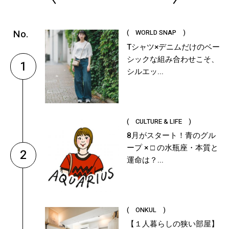
( WORLD SNAP )
Tシャツ×デニムだけのベー
シックな組み合わせこそ、
1
シルエッ...
( CULTURE & LIFE )
8月がスタート！青のグル
ープ × □ の水瓶座・本質と
2
運命は？...
( ONKUL )
【１人暮らしの狭い部屋】