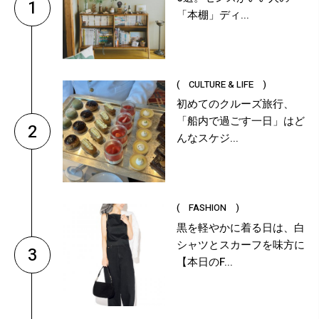
1
「本棚」ディ...
( CULTURE & LIFE )
初めてのクルーズ旅行、
「船内で過ごす一日」はど
2
んなスケジ...
( FASHION )
黒を軽やかに着る日は、白
シャツとスカーフを味方に
3
【本日のF...