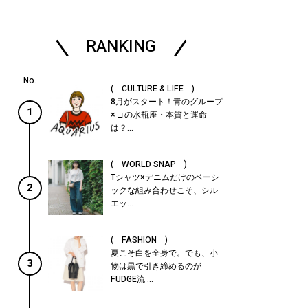
RANKING
( CULTURE & LIFE )
8月がスタート！青のグループ
1
× □ の水瓶座・本質と運命
は？...
( WORLD SNAP )
Tシャツ×デニムだけのベーシ
2
ックな組み合わせこそ、シル
エッ...
( FASHION )
夏こそ白を全身で。でも、小
3
物は黒で引き締めるのが
FUDGE流 ...