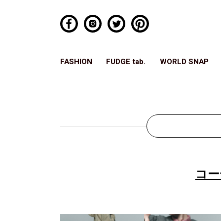
FASHION
FUDGE tab.
WORLD SNAP
コー