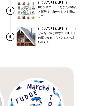
( CULTURE & LIFE )
8月がスタート！あなたの本質
4
と運勢は？自分らしさを形に
して...
( CULTURE & LIFE )
どんな日常が理想？《BESS》
5
の家で知る、もっと心地のよ
い暮らし