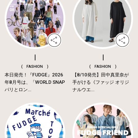
( FASHION )
( FASHION )
本日発売！『FUDGE』2026
【8/10発売】田中真里奈が
年8月号は、「WORLD SNAP
手がける《ファッジ オリジ
パリとロン...
ナルウエ...