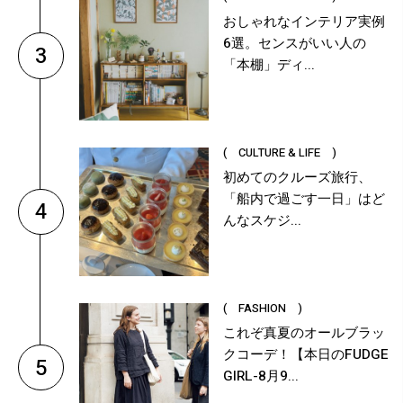
おしゃれなインテリア実例
6選。センスがいい人の
3
「本棚」ディ...
( CULTURE & LIFE )
初めてのクルーズ旅行、
「船内で過ごす一日」はど
4
んなスケジ...
( FASHION )
これぞ真夏のオールブラッ
クコーデ！【本日のFUDGE
5
GIRL-8月9...