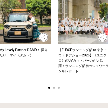
My Lovely Partner DAMD！ 撮り
【FUDGEランニング部 at 東京ア
たい、マイ《ダムド》！
ウトドアショー2026】《ユニク
ロ》のUVカットパーカが大活
躍！ランニング部初のシャワー
ンをレポート
1
2
3