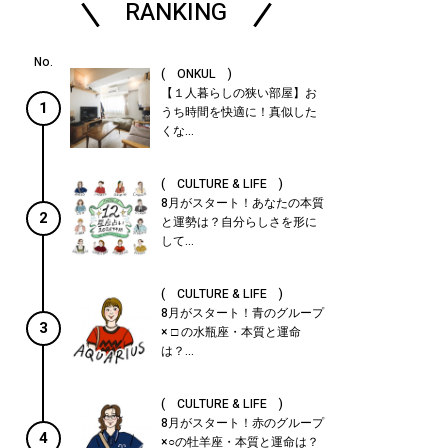
RANKING
( ONKUL )
【１人暮らしの狭い部屋】お
1
うち時間を快適に！真似した
くな...
( CULTURE & LIFE )
8月がスタート！あなたの本質
2
と運勢は？自分らしさを形に
して...
( CULTURE & LIFE )
8月がスタート！青のグループ
3
× □ の水瓶座・本質と運命
は？...
( CULTURE & LIFE )
8月がスタート！赤のグループ
4
×○の牡羊座・本質と運命は？