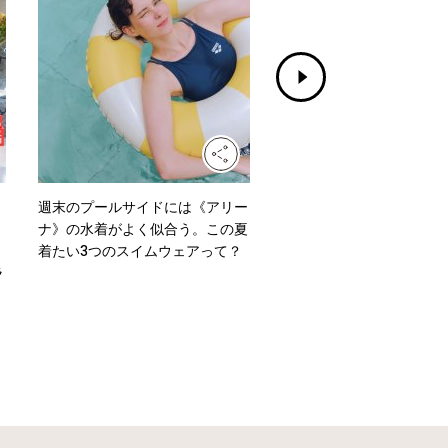
週末のプールサイドには《アリー
水洗いもできる！《グッド
ナ》の水着がよく似合う。この夏
ズ イッセイ ミヤケ》のニ
着たい3つのスイムウェアって？
ッグ「MOKKO KNOT」
ラ
よう。