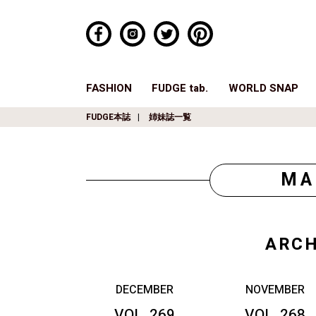
FASHION
FUDGE tab.
WORLD SNAP
FUDGE本誌
姉妹誌一覧
MA
ARCH
DECEMBER
NOVEMBER
VOL. 269
VOL. 268