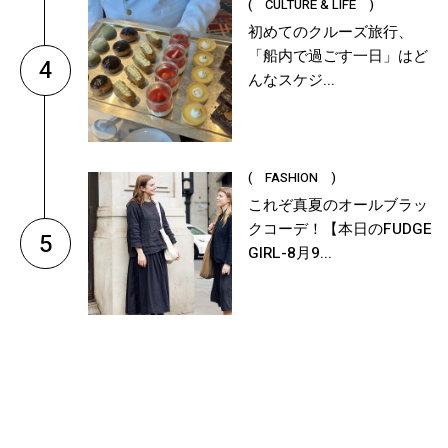
( CULTURE & LIFE )
初めてのクルーズ旅行、
「船内で過ごす一日」はど
4
んなスケジ...
( FASHION )
これぞ真夏のオールブラッ
クコーデ！【本日のFUDGE
5
GIRL-8月9...