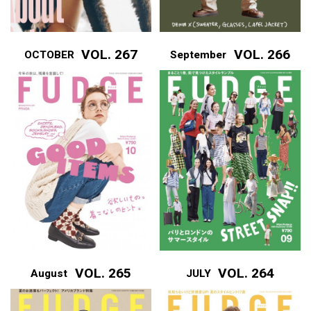
VOL. 267
VOL. 266
OCTOBER
September
VOL. 265
VOL. 264
August
JULY