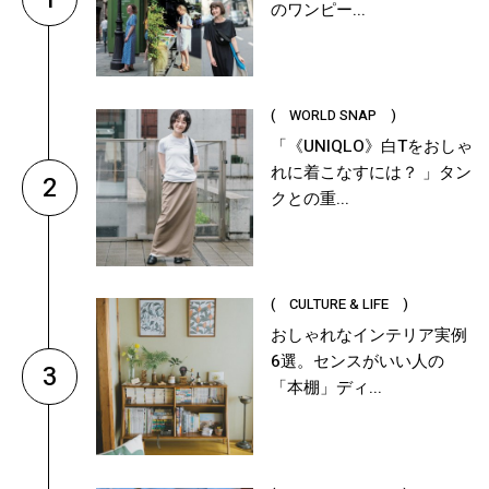
のワンピー...
( WORLD SNAP )
「《UNIQLO》白Tをおしゃ
れに着こなすには？ 」タン
2
クとの重...
( CULTURE & LIFE )
おしゃれなインテリア実例
6選。センスがいい人の
3
「本棚」ディ...