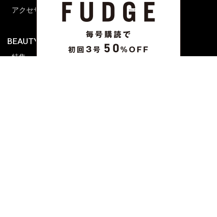
アクセサリー
BEAUTY & HAIR
FUDGENA
特集
ファッション
ビューティーニュース
ビューティー
ヘアレシピ ストーリーズ
レシピ
メイクアップティップス
ライフスタイル
海外生活
CULTURE & LIFE
カルチャー
ライフスタイル
フード&ドリンク
コラム
週末アジア