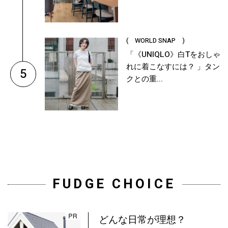
( WORLD SNAP )
「《UNIQLO》白Tをおしゃ
れに着こなすには？ 」タン
5
クとの重...
FUDGE CHOICE
どんな日常が理想？