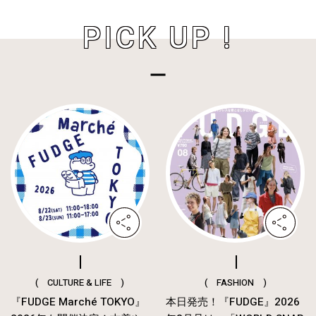
PICK UP !
( CULTURE & LIFE )
( FASHION )
『FUDGE Marché TOKYO』
本日発売！『FUDGE』2026