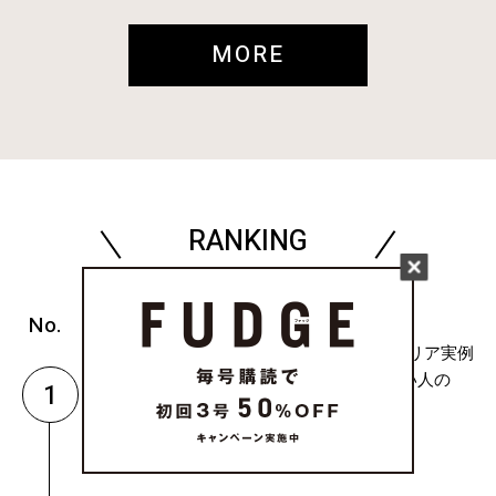
MORE
RANKING
( CULTURE & LIFE )
おしゃれなインテリア実例
6選。センスがいい人の
1
「本棚」ディ...