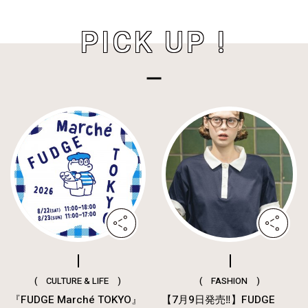
PICK UP !
( CULTURE & LIFE )
( FASHION )
『FUDGE Marché TOKYO』
【7月9日発売‼︎】FUDGE