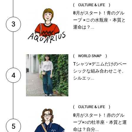
( CULTURE & LIFE )
8月がスタート！青のグル
ープ × □ の水瓶座・本質と
3
運命は？...
( WORLD SNAP )
Tシャツ×デニムだけのベー
シックな組み合わせこそ、
4
シルエッ...
( CULTURE & LIFE )
8月がスタート！赤のグル
ープ×○の牡羊座・本質と運
5
命は？自分...