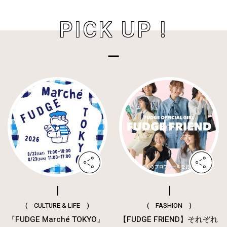
PICK UP !
( CULTURE & LIFE )
( FASHION )
『FUDGE Marché TOKYO』
【FUDGE FRIEND】それぞれ