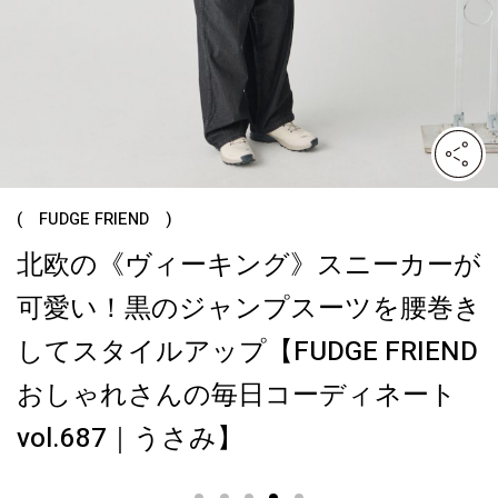
( 特集 )
期待以上に使える！ 夏コーデをワン
ランクおしゃれにするグルカサンダ
ル5選