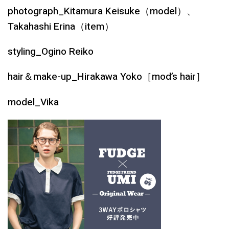
photograph_Kitamura Keisuke（model）、
Takahashi Erina（item）
styling_Ogino Reiko
hair＆make-up_Hirakawa Yoko［mod’s hair］
model_Vika