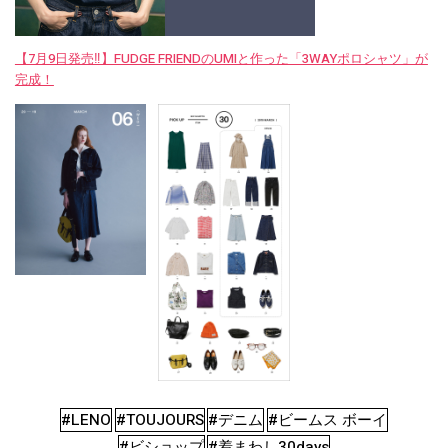
【7月9日発売‼︎】FUDGE FRIENDのUMIと作った「3WAYポロシャツ」が
完成！
#LENO
#TOUJOURS
#デニム
#ビームス ボーイ
#ビショップ
#着まわし30days