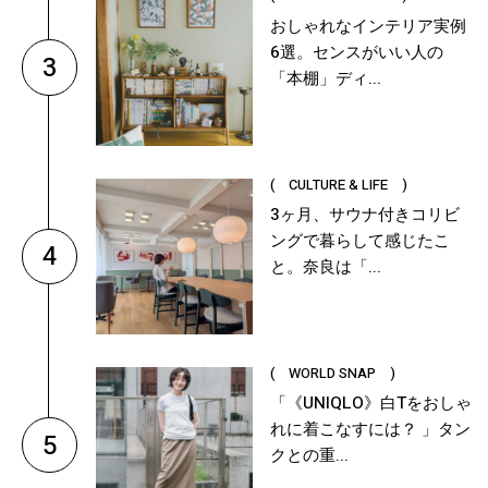
おしゃれなインテリア実例
6選。センスがいい人の
3
「本棚」ディ...
( CULTURE & LIFE )
3ヶ月、サウナ付きコリビ
ングで暮らして感じたこ
4
と。奈良は「...
( WORLD SNAP )
「《UNIQLO》白Tをおしゃ
れに着こなすには？ 」タン
5
クとの重...