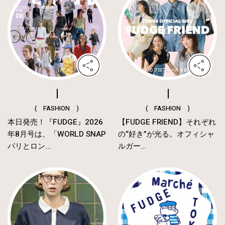
( FASHION )
( FASHION )
本日発売！『FUDGE』2026
【FUDGE FRIEND】それぞれ
年8月号は、「WORLD SNAP
の“好き”が光る。オフィシャ
パリとロン...
ルガー...