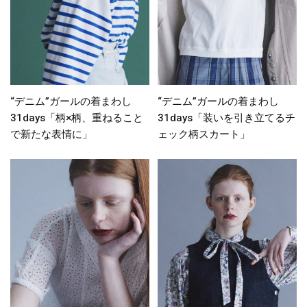
“デニム”ガールの着まわし
“デニム”ガールの着まわし
31days「柄×柄、重ねること
31days「装いを引き立てるチ
で新たな表情に」
ェック柄スカート」