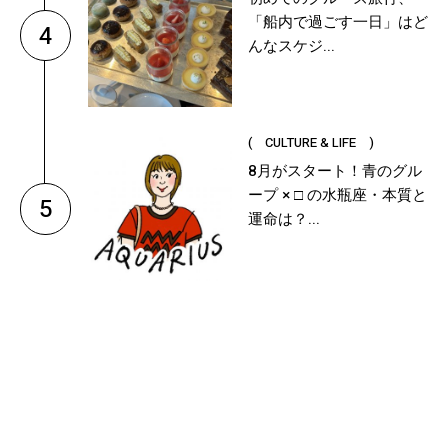
「船内で過ごす一日」はど
4
んなスケジ...
( CULTURE & LIFE )
8月がスタート！青のグル
ープ × □ の水瓶座・本質と
5
運命は？...