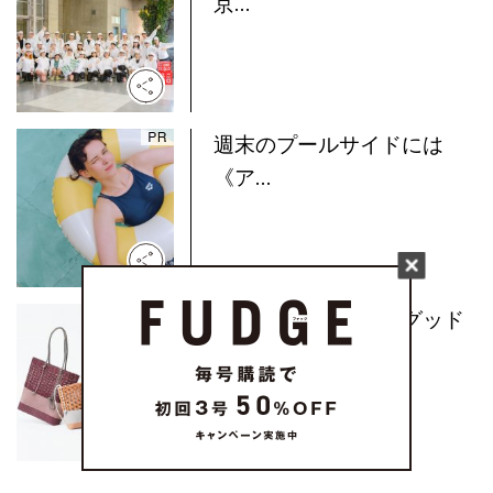
京...
週末のプールサイドには
《ア...
水洗いもできる！《グッド
グ...