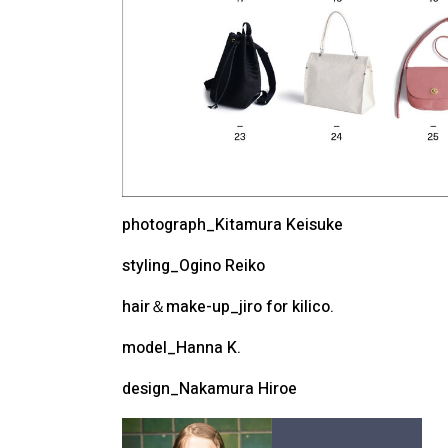
photograph_Kitamura Keisuke
styling_Ogino Reiko
hair＆make-up_jiro for kilico.
model_Hanna K.
design_Nakamura Hiroe