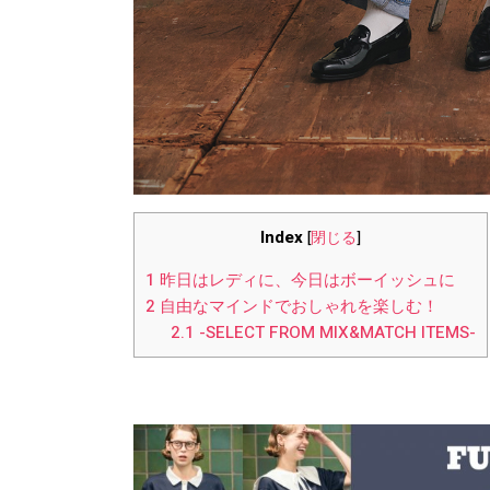
Index
[
閉じる
]
1
昨日はレディに、今日はボーイッシュに
2
自由なマインドでおしゃれを楽しむ！
2.1
-SELECT FROM MIX&MATCH ITEMS-