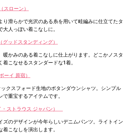
NE（スローン）
より滑らかで光沢のある糸を用いて畦編みに仕立てたタ
で大人っぽい着こなしに。
NO（グッドスタンディング）
、暖かみのある着こなしに仕上がります。どこかノスタ
く着こなせるスタンダードな1着。
ス ボーイ 原宿）
オックスフォード生地のボタンダウンシャツ。シンプル
ンで重宝するアイテムです。
（リーバイ・ストラウス ジャパン）
イズのデザインが今年らしいデニムパンツ。ライトイン
な着こなしを演出します。