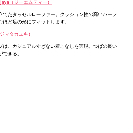
iwijaya（ジーエムティー）
立てたタッセルローファー。クッション性の高いハーフ
むほど足の形にフィットします。
I（キジマタカユキ）
プは、カジュアルすぎない着こなしを実現。つばの長い
ができる。