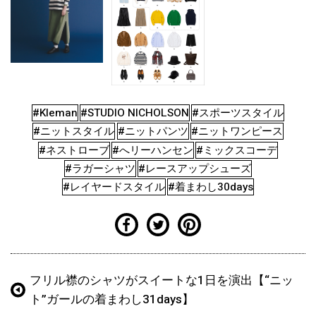
#Kleman
#STUDIO NICHOLSON
#スポーツスタイル
#ニットスタイル
#ニットパンツ
#ニットワンピース
#ネストローブ
#へリーハンセン
#ミックスコーデ
#ラガーシャツ
#レースアップシューズ
#レイヤードスタイル
#着まわし30days
フリル襟のシャツがスイートな1日を演出【“ニッ
ト”ガールの着まわし31days】