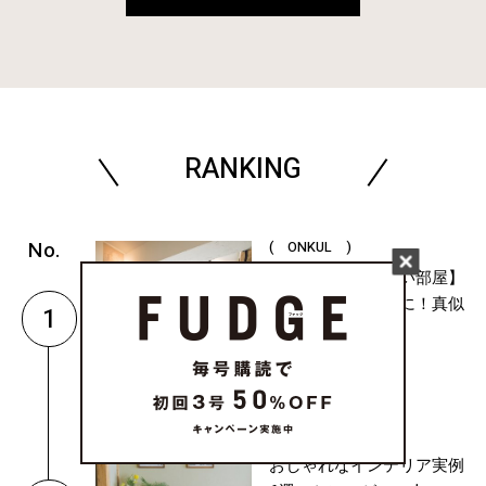
RANKING
( ONKUL )
【１人暮らしの狭い部屋】
おうち時間を快適に！真似
1
したくな...
( CULTURE & LIFE )
おしゃれなインテリア実例