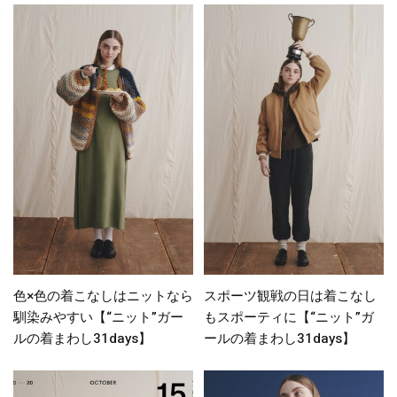
色×色の着こなしはニットなら
スポーツ観戦の日は着こなし
馴染みやすい【“ニット”ガー
もスポーティに【“ニット”ガ
ルの着まわし31days】
ールの着まわし31days】