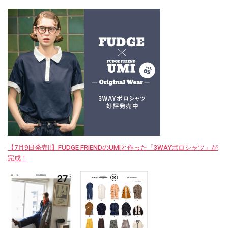
【7月9日発売‼︎】FUDGE FRIENDのUMIと作った「3WAYポロシャツ」が
完成！