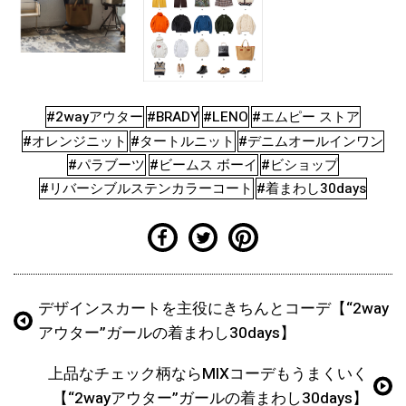
#2wayアウター
#BRADY
#LENO
#エムピー ストア
#オレンジニット
#タートルニット
#デニムオールインワン
#パラブーツ
#ビームス ボーイ
#ビショップ
#リバーシブルステンカラーコート
#着まわし30days
デザインスカートを主役にきちんとコーデ【“2way
アウター”ガールの着まわし30days】
上品なチェック柄ならMIXコーデもうまくいく
【“2wayアウター”ガールの着まわし30days】