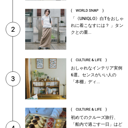
( WORLD SNAP )
「《UNIQLO》白Tをおしゃ
れに着こなすには？ 」タン
2
クとの重...
( CULTURE & LIFE )
おしゃれなインテリア実例
6選。センスがいい人の
3
「本棚」ディ...
( CULTURE & LIFE )
初めてのクルーズ旅行、
「船内で過ごす一日」はど