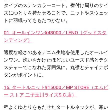
タイプのステンカラーコート。襟付け周りのサイ
ズにゆとりを持たせることで、ニットやスウェッ
トに羽織ってももたつかない。
01. オールインワン¥48000／LENO（グッドスタ
ンディング）
適度な軽さのあるデニム生地を使用したオールイ
ンワン。洗いをかけたほどよいユーズド感とテク
スチャーでこなれた雰囲気に。丸襟とチャイナボ
タンがポイントに。
16. タートルニット¥15000／MP STORE（エムピ
ー ストア 二子玉川ライズS.C.店）
程よくゆとりをもたせたタートルネックが、寒い