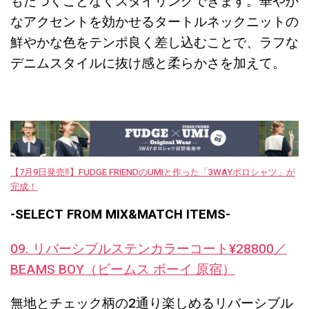
もたつくことなくスタイリングできます。華やか
なアクセントを効かせるタートルネックニットの
鮮やかな色をテンポ良く差し込むことで、ラフな
デニムスタイルに抜け感と柔らかさを加えて。
【7月9日発売‼︎】FUDGE FRIENDのUMIと作った「3WAYポロシャツ」が
完成！
-SELECT FROM MIX&MATCH ITEMS-
09. リバーシブルステンカラーコート¥28800／
BEAMS BOY（ビームス ボーイ 原宿）
無地とチェック柄の2通り楽しめるリバーシブル