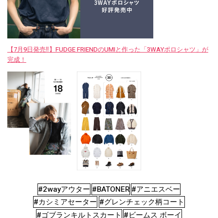
【7月9日発売‼︎】FUDGE FRIENDのUMIと作った「3WAYポロシャツ」が
完成！
#2wayアウター
#BATONER
#アニエスベー
#カシミアセーター
#グレンチェック柄コート
#ゴブランキルトスカート
#ビームス ボーイ