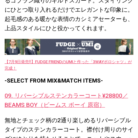
るゴブラン織りのキルトスカート。スタイリング
にひとつ取り入れるだけでエレガントな印象に。
起毛感のある暖かな表情のカシミアセーターも、
上品スタイルにひと役かってくれます。
【7月9日発売‼︎】FUDGE FRIENDのUMIと作った「3WAYポロシャツ」が
完成！
-SELECT FROM MIX&MATCH ITEMS-
09. リバーシブルステンカラーコート¥28800／
BEAMS BOY（ビームス ボーイ 原宿）
無地とチェック柄の2通り楽しめるリバーシブル
タイプのステンカラーコート。襟付け周りのサイ