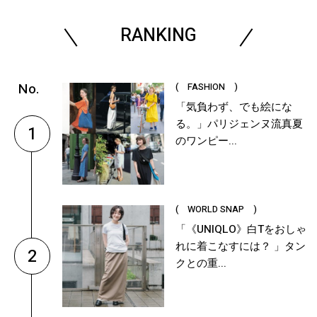
RANKING
( FASHION )
「気負わず、でも絵にな
る。」パリジェンヌ流真夏
1
のワンピー...
( WORLD SNAP )
「《UNIQLO》白Tをおしゃ
れに着こなすには？ 」タン
2
クとの重...