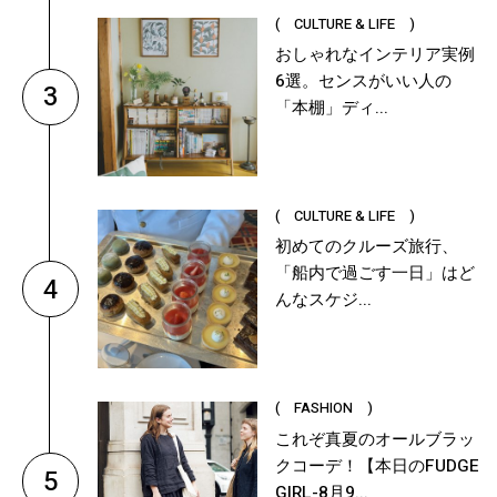
( CULTURE & LIFE )
おしゃれなインテリア実例
6選。センスがいい人の
3
「本棚」ディ...
( CULTURE & LIFE )
初めてのクルーズ旅行、
「船内で過ごす一日」はど
4
んなスケジ...
( FASHION )
これぞ真夏のオールブラッ
クコーデ！【本日のFUDGE
5
GIRL-8月9...