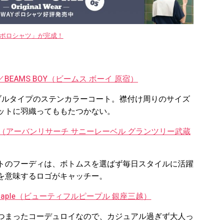
WAYポロシャツ」が完成！
／BEAMS BOY（ビームス ボーイ 原宿）
ブルタイプのステンカラーコート。襟付け周りのサイズ
ットに羽織ってももたつかない。
y Label（アーバンリサーチ サニーレーベル グランツリー武蔵
トのフーディは、ボトムスを選ばず毎日スタイルに活躍
を意味するロゴがキャッチー。
ul peaple（ビューティフルピープル 銀座三越）
つまったコーデュロイなので、カジュアル過ぎず大人っ