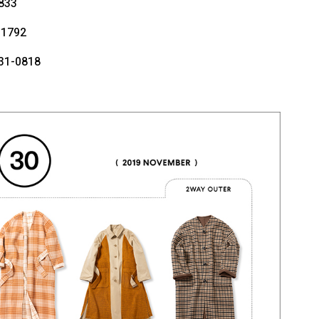
33
-1792
1-0818