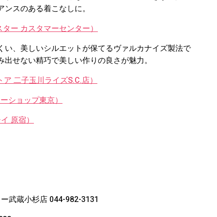
アンスのある着こなしに。
ーンスター カスタマーセンター）
くい、美しいシルエットが保てるヴァルカナイズ製法で
み出せない精巧で美しい作りの良さが魅力。
ストア 二子玉川ライズS.C.店）
ペリーショップ東京）
ーイ 原宿）
小杉店 044-982-3131