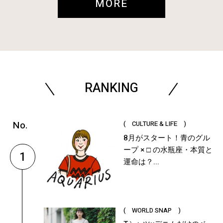
MORE
RANKING
( CULTURE & LIFE )
8月がスタート！青のグル
ープ × □ の水瓶座・本質と
1
運命は？...
( WORLD SNAP )