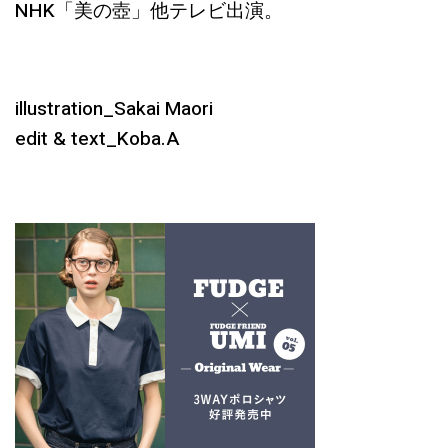
NHK「美の壺」他テレビ出演。
illustration_Sakai Maori
edit & text_Koba.A