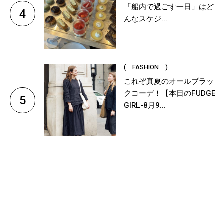
「船内で過ごす一日」はど
4
んなスケジ...
( FASHION )
これぞ真夏のオールブラッ
クコーデ！【本日のFUDGE
5
GIRL-8月9...