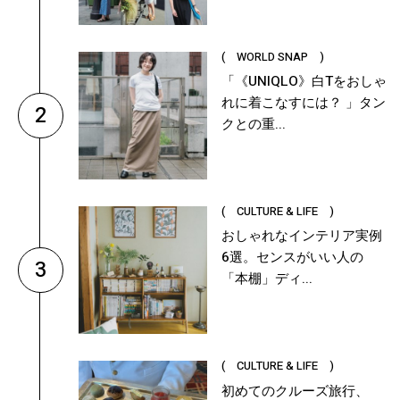
( WORLD SNAP )
「《UNIQLO》白Tをおしゃ
れに着こなすには？ 」タン
2
クとの重...
( CULTURE & LIFE )
おしゃれなインテリア実例
6選。センスがいい人の
3
「本棚」ディ...
( CULTURE & LIFE )
初めてのクルーズ旅行、