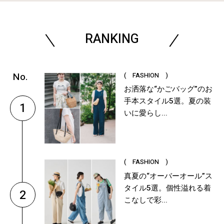
RANKING
( FASHION )
お洒落な“かごバッグ”のお
手本スタイル5選。夏の装
1
いに愛らし...
( FASHION )
真夏の“オーバーオール”ス
タイル5選。個性溢れる着
2
こなしで彩...