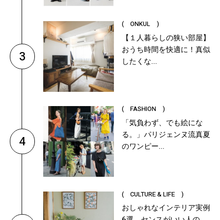
( ONKUL )
【１人暮らしの狭い部屋】
おうち時間を快適に！真似
3
したくな...
( FASHION )
「気負わず、でも絵にな
る。」パリジェンヌ流真夏
4
のワンピー...
( CULTURE & LIFE )
おしゃれなインテリア実例
6選。センスがいい人の