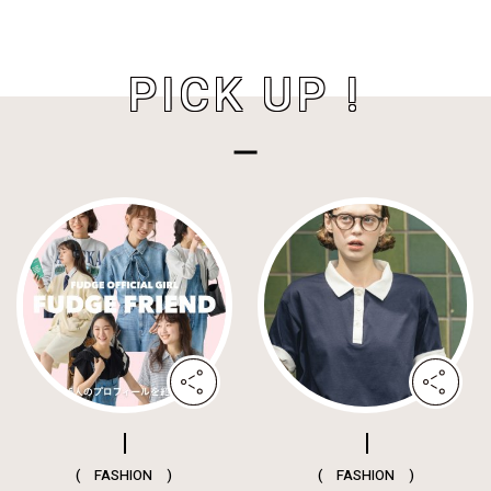
PICK UP !
( FASHION )
( FASHION )