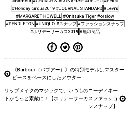
#Barbour
#CHURCH'S
#CONVERSE
#DECHO
#Felisi
#Holiday circus2019
#JOURNAL STANDARD
#Levi's
#MARGARET HOWELL
#Onitsuka Tiger
#orslow
#PENDLETON
#UNIQLO
#スナップ
#ファッションスナップ
#ホリデーサーカス2019
#無印良品
《Barbour（バブアー）》の特別モデルはマスター
ピースをベースにしたアウター
リップメイクのマジックで、いつものコーディネー
トがもっと素敵に！【ホリデーサーカスファッショ
ンスナップ】