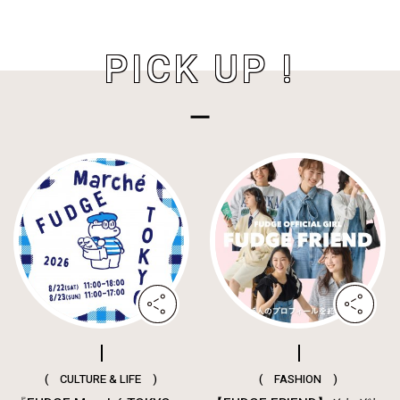
PICK UP !
( CULTURE & LIFE )
( FASHION )