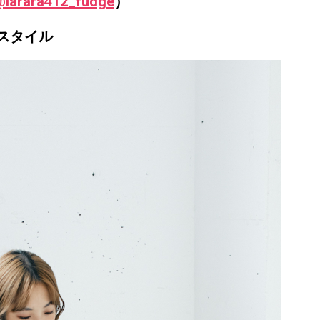
@larara412_fudge
）
スタイル