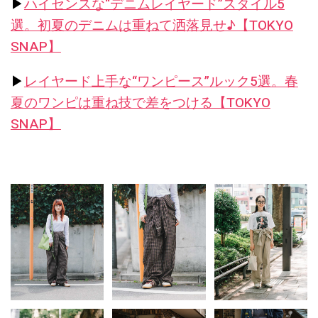
▶︎
ハイセンスな“デニムレイヤード”スタイル5
選。初夏のデニムは重ねて洒落見せ♪【TOKYO
SNAP】
▶︎
レイヤード上手な“ワンピース”ルック5選。春
夏のワンピは重ね技で差をつける【TOKYO
SNAP】