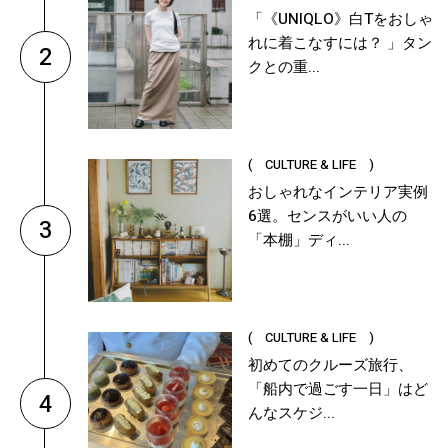
「《UNIQLO》白Tをおしゃ
れに着こなすには？ 」タン
2
クとの重...
( CULTURE & LIFE )
おしゃれなインテリア実例
6選。センスがいい人の
3
「本棚」ディ...
( CULTURE & LIFE )
初めてのクルーズ旅行、
「船内で過ごす一日」はど
4
んなスケジ...