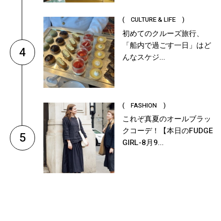
( CULTURE & LIFE )
初めてのクルーズ旅行、
「船内で過ごす一日」はど
4
んなスケジ...
( FASHION )
これぞ真夏のオールブラッ
クコーデ！【本日のFUDGE
5
GIRL-8月9...