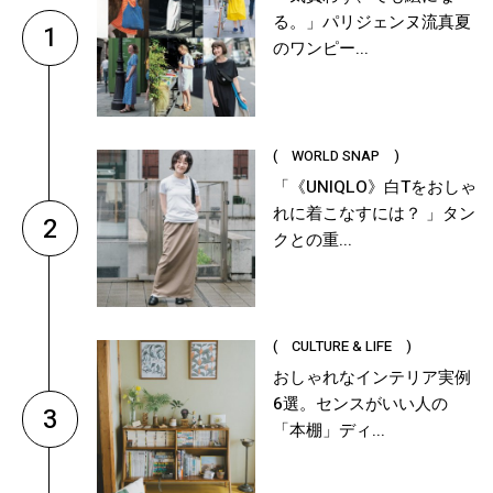
る。」パリジェンヌ流真夏
1
のワンピー...
( WORLD SNAP )
「《UNIQLO》白Tをおしゃ
れに着こなすには？ 」タン
2
クとの重...
( CULTURE & LIFE )
おしゃれなインテリア実例
6選。センスがいい人の
3
「本棚」ディ...