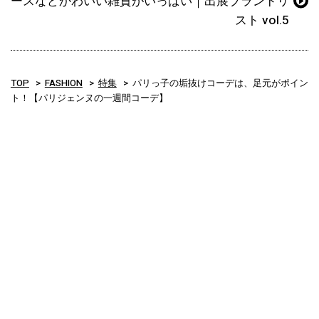
ースなどかわいい雑貨がいっぱい｜出展ブランドリ
スト vol.5
TOP
FASHION
特集
パリっ子の垢抜けコーデは、足元がポイン
ト！【パリジェンヌの一週間コーデ】