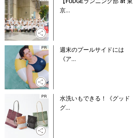
【FUDGEランニング部 at 東
京...
週末のプールサイドには
《ア...
水洗いもできる！《グッド
グ...