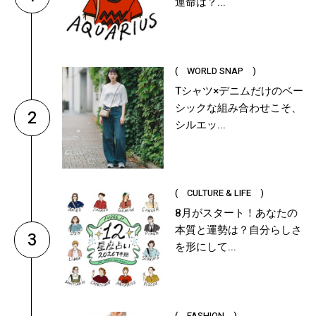
運命は？...
( WORLD SNAP )
Tシャツ×デニムだけのベー
シックな組み合わせこそ、
2
シルエッ...
( CULTURE & LIFE )
8月がスタート！あなたの
本質と運勢は？自分らしさ
3
を形にして...
( FASHION )