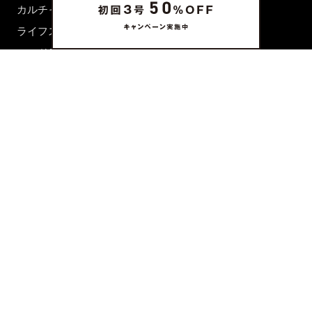
カルチャー
ライフスタイル
フード&ドリンク
コラム
週末アジア
プレイリスト
シネマサロン
前田エマの東京ぐるり
誰かの話
FORTUNE
PRESENT & EVENT
MAGAZINE
姉妹誌一覧
FROM EDITORS
新規会員登録