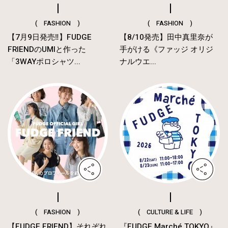
( FASHION )
( FASHION )
【7月9日発売‼︎】FUDGE
【8/10発売】田中真里奈が
FRIENDのUMIと作った
手がける《ファッジ オリジ
「3WAYポロシャツ...
ナルウエ...
( FASHION )
( CULTURE & LIFE )
【FUDGE FRIEND】それぞれ
『FUDGE Marché TOKYO』