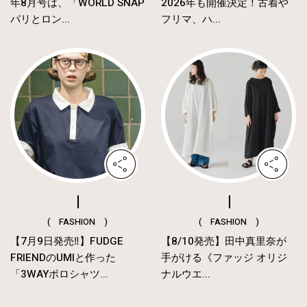
年8月号は、「WORLD SNAP
2026年も開催決定！古着や
パリとロン...
フリマ、ハ...
( FASHION )
( FASHION )
【7月9日発売‼︎】FUDGE
【8/10発売】田中真里奈が
FRIENDのUMIと作った
手がける《ファッジ オリジ
「3WAYポロシャツ...
ナルウエ...