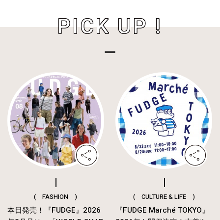
PICK UP !
( FASHION )
( CULTURE & LIFE )
本日発売！『FUDGE』2026
『FUDGE Marché TOKYO』