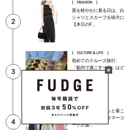
( FASHION )
黒を軽やかに着る日は、白
シャツとスカーフを味方に
2
【本日のF...
( CULTURE & LIFE )
初めてのクルーズ旅行、
「船内で過ごす一日」はど
3
んなスケジ...
( FASHION )
ワンピースをサラッと着こ
なす、おしゃれなサマーコ
4
ーデが盛...