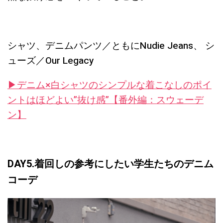
シャツ、デニムパンツ／ともにNudie Jeans、 シ
ューズ／Our Legacy
▶︎デニム×白シャツのシンプルな着こなしのポイ
ントはほどよい”抜け感”【番外編：スウェーデ
ン】
DAY5.着回しの参考にしたい学生たちのデニム
コーデ