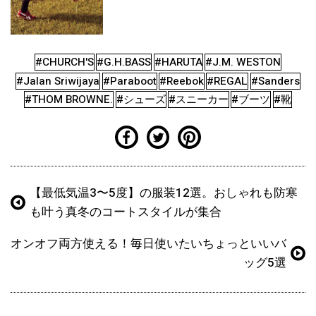
#CHURCH'S
#G.H.BASS
#HARUTA
#J.M. WESTON
#Jalan Sriwijaya
#Paraboot
#Reebok
#REGAL
#Sanders
#THOM BROWNE.
#シューズ
#スニーカー
#ブーツ
#靴
【最低気温3〜5度】の服装12選。おしゃれも防寒
も叶う真冬のコートスタイルが集合
オンオフ両方使える！毎日使いたいちょっといいバ
ッグ5選