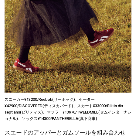
スニーカー¥13200/Reebok(リーボック)、セーター
¥42900/DISCOVERED(ディスカバード)、スカート¥33000/Bilitis dix-
sept ans(ビリティス)、マフラー¥13970/TWEEDMILL(セムインターナシ
ョナル)、ソックス¥14300/PANTHERELLA(真下商事)
スエードのアッパーとガムソールを組み合わせ