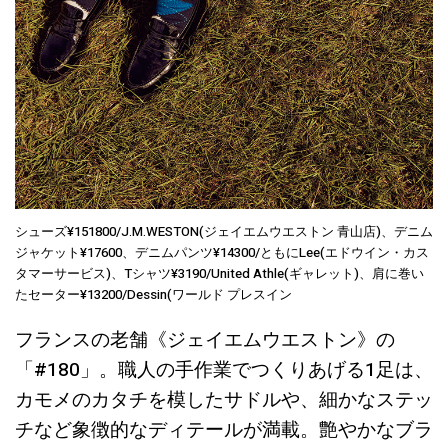
シューズ¥151800/J.M.WESTON(ジェイエムウエストン 青山店)、デニム
ジャケット¥17600、デニムパンツ¥14300/ともにLee(エドウイン・カス
タマーサービス)、Tシャツ¥3190/United Athle(ギャレット)、肩に巻い
たセーター¥13200/Dessin(ワールド プレスイン
フランスの老舗《ジェイエムウエストン》の
「#180」。職人の手作業でつくりあげる1足は、
カモメのカタチを模したサドルや、細かなステッ
チなど象徴的なディテールが満載。艶やかなブラ