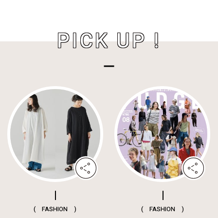
PICK UP !
( FASHION )
( FASHION )