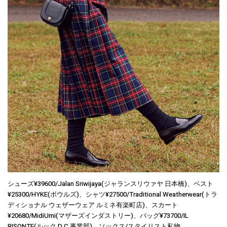
シューズ¥39600/Jalan Sriwijaya(ジャランスリウァヤ 日本橋)、ベスト
¥25300/HYKE(ボウルズ)、シャツ¥27500/Traditional Weatherwear(トラ
ディショナル ウェザーウェア ルミネ有楽町店)、スカート
¥20680/MidiUmi(マザーズインダストリー)、バッグ¥73700/IL
BISONTE(ルック D.C 事業部)、ソックス/スタイリスト私物