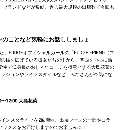
、FUDGE ONLINEで人気のハンドメイドアクセサリ
ーブランドなどが集結。過去最大規模の出店数で今回も
ションのことなど気軽にお話ししましょ
FUDGEオフィシャルガールの「FUDGE FRIEND（フ
躍の幅を広げている彼女たちの中から、関西を中心に活
学生で低身長のおしゃれコーデを得意とする大島花菜の
ァッションやライフスタイルなど、みなさんが今気にな
。
0〜12:00 大島花菜
によるインスタライブを2回開催。出展ブースの一部やコラ
ピックスをお届けしますのでお楽しみに！