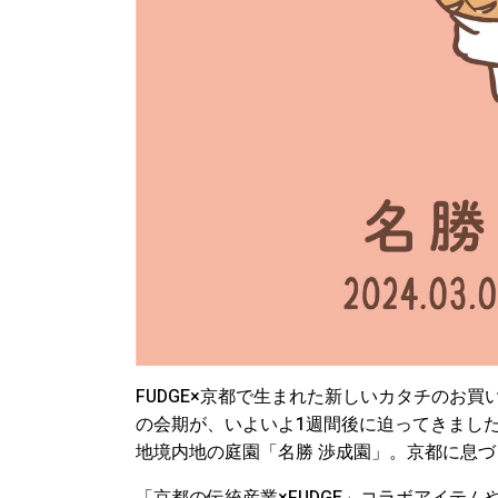
FUDGE×京都で生まれた新しいカタチのお買い
の会期が、いよいよ1週間後に迫ってきまし
地境内地の庭園「名勝 渉成園」。京都に息