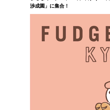
渉成園」
に集合！