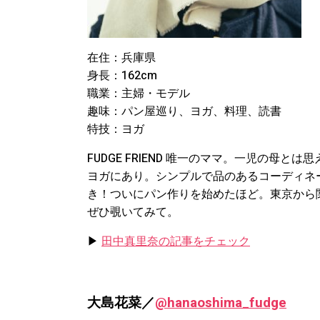
在住：兵庫県
身長：162cm
職業：主婦・モデル
趣味：パン屋巡り、ヨガ、料理、読書
特技：ヨガ
FUDGE FRIEND 唯一のママ。一児の母
ヨガにあり。シンプルで品のあるコーディネ
き！ついにパン作りを始めたほど。東京から関西
ぜひ覗いてみて。
▶︎
田中真里奈の記事をチェック
大島花菜／
@hanaoshima_fudge