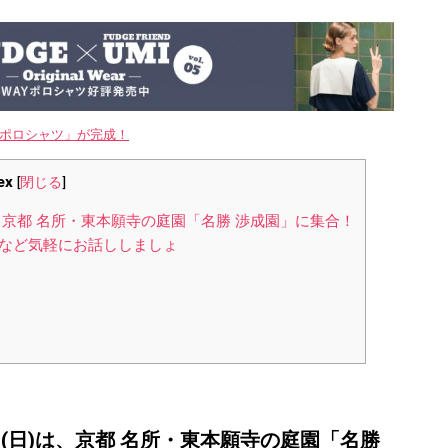
WAYポロシャツ」が完成！
ex
[
閉じる
]
は、京都 名所・東本願寺の庭園「名勝 渉成園」に集合！
ことなど気軽にお話ししましょ
日(日)は、京都 名所・東本願寺の庭園「名勝