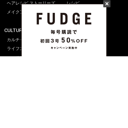
ヘアレシピ ストーリーズ
レシピ
メイクアップティップス
ライフスタイル
海外生活
CULTURE & LIFE
カルチャー
ライフスタイル
フード&ドリンク
コラム
週末アジア
プレイリスト
シネマサロン
前田エマの東京ぐるり
誰かの話