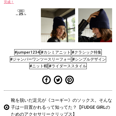
完成！
#jumper1234
#カシミアニット
#クラシック特集
#ジャンパーワンツースリーフォー
#シンプルデザイン
#ニット帽
#ライダーススタイル
靴を脱いだ足元が《コーギー》のソックス。そんな
子は一目置かれるって知ってた？【FUDGE GIRLの
ためのアクセサリークリップス】