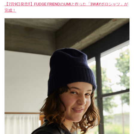
【7月9日発売‼︎】FUDGE FRIENDのUMIと作った「3WAYポロシャツ」が
完成！