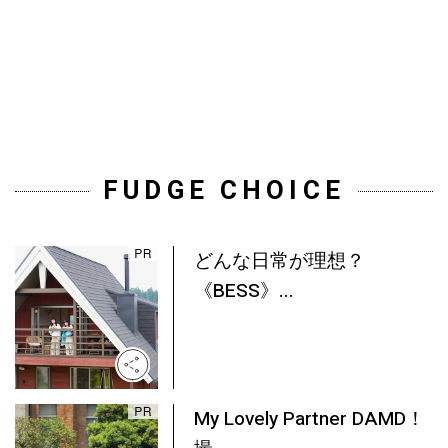
FUDGE CHOICE
どんな日常が理想？
《BESS》...
My Lovely Partner DAMD！