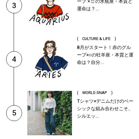
ープ × □ の水瓶座・本質と
3
運命は？...
( CULTURE & LIFE )
8月がスタート！赤のグル
ープ×○の牡羊座・本質と運
4
命は？自分...
( WORLD SNAP )
Tシャツ×デニムだけのベー
シックな組み合わせこそ、
5
シルエッ...