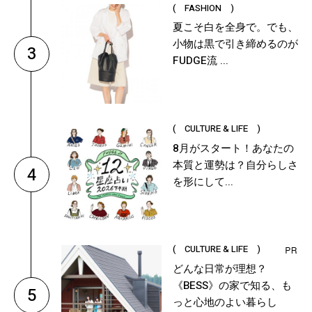
( FASHION )
夏こそ白を全身で。でも、
小物は黒で引き締めるのが
3
FUDGE流 ...
( CULTURE & LIFE )
8月がスタート！あなたの
本質と運勢は？自分らしさ
4
を形にして...
( CULTURE & LIFE )
どんな日常が理想？
《BESS》の家で知る、も
5
っと心地のよい暮らし