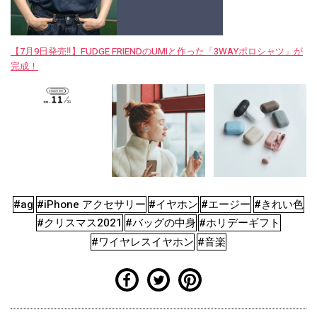
【7月9日発売‼︎】FUDGE FRIENDのUMIと作った「3WAYポロシャツ」が
完成！
#ag
#iPhone アクセサリー
#イヤホン
#エージー
#きれい色
#クリスマス2021
#バッグの中身
#ホリデーギフト
#ワイヤレスイヤホン
#音楽