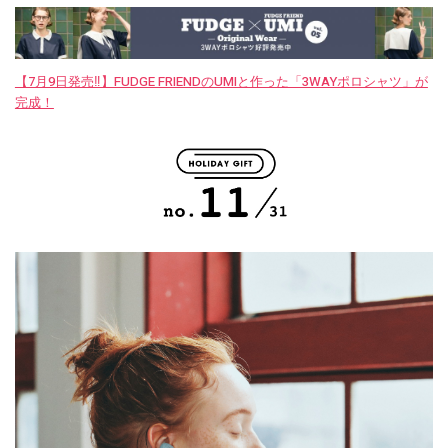
【7月9日発売‼︎】FUDGE FRIENDのUMIと作った「3WAYポロシャツ」が
完成！