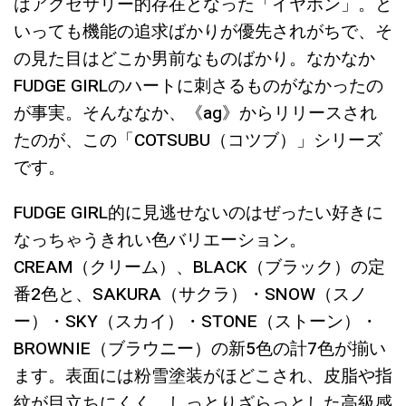
はアクセサリー的存在となった「イヤホン」。と
いっても機能の追求ばかりが優先されがちで、そ
の見た目はどこか男前なものばかり。なかなか
FUDGE GIRLのハートに刺さるものがなかったの
が事実。そんななか、《ag》からリリースされ
たのが、この「COTSUBU（コツブ）」シリーズ
です。
FUDGE GIRL的に見逃せないのはぜったい好きに
なっちゃうきれい色バリエーション。
CREAM（クリーム）、BLACK（ブラック）の定
番2色と、SAKURA（サクラ）・SNOW（スノ
ー）・SKY（スカイ）・STONE（ストーン）・
BROWNIE（ブラウニー）の新5色の計7色が揃い
ます。表面には粉雪塗装がほどこされ、皮脂や指
紋が目立ちにくく、しっとりざらっとした高級感