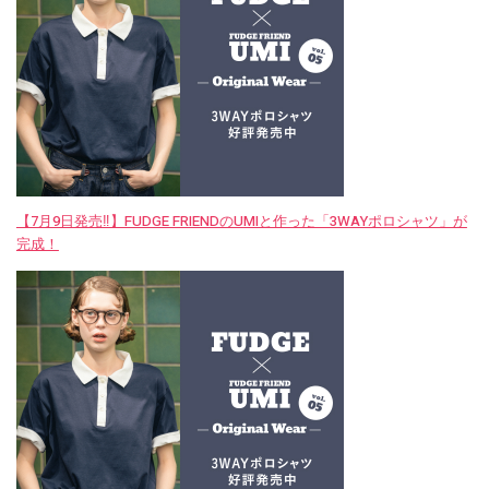
【7月9日発売‼︎】FUDGE FRIENDのUMIと作った「3WAYポロシャツ」が
完成！