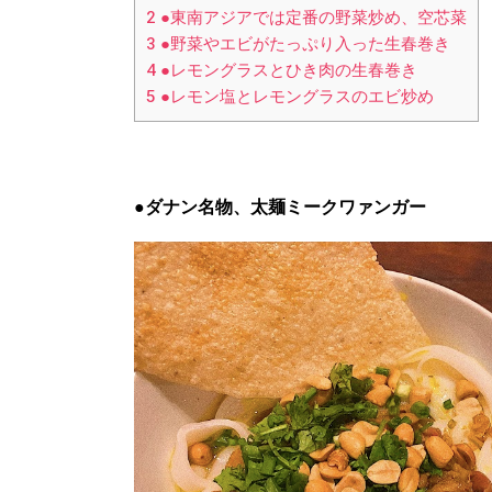
2
●東南アジアでは定番の野菜炒め、空芯菜
3
●野菜やエビがたっぷり入った生春巻き
4
●レモングラスとひき肉の生春巻き
5
●レモン塩とレモングラスのエビ炒め
●ダナン名物、太麺ミークワァンガー