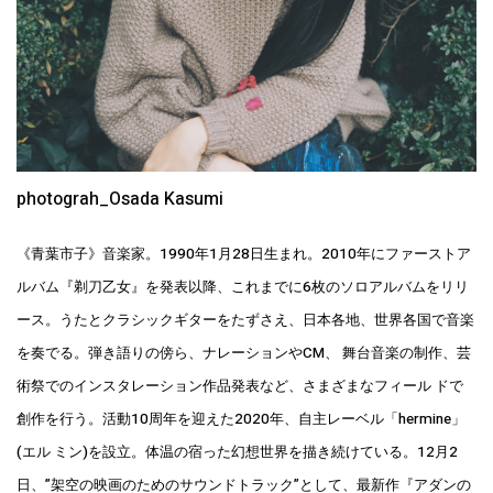
photograh_Osada Kasumi
《青葉市子》音楽家。1990年1月28日生まれ。2010年にファーストア
ルバム『剃刀乙女』を発表以降、これまでに6枚のソロアルバムをリリ
ース。うたとクラシックギターをたずさえ、日本各地、世界各国で音楽
を奏でる。弾き語りの傍ら、ナレーションやCM、 舞台音楽の制作、芸
術祭でのインスタレーション作品発表など、さまざまなフィール ドで
創作を行う。活動10周年を迎えた2020年、自主レーベル「hermine」
(エル ミン)を設立。体温の宿った幻想世界を描き続けている。12月2
日、”架空の映画のためのサウンドトラック”として、最新作『アダンの