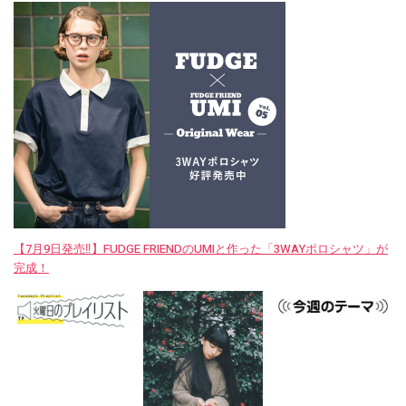
【7月9日発売‼︎】FUDGE FRIENDのUMIと作った「3WAYポロシャツ」が
完成！