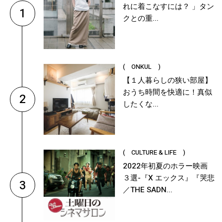
れに着こなすには？ 」タン
1
クとの重...
( ONKUL )
【１人暮らしの狭い部屋】
おうち時間を快適に！真似
2
したくな...
( CULTURE & LIFE )
2022年初夏のホラー映画
３選-『X エックス』『哭悲
3
／THE SADN...