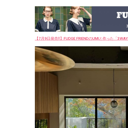
【7月9日発売‼︎】FUDGE FRIENDのUMIと作った「3