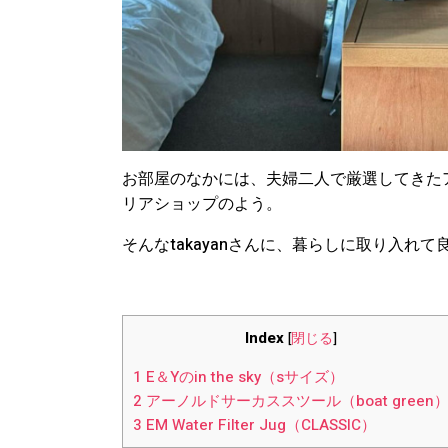
お部屋のなかには、夫婦二人で厳選してきた
リアショップのよう。
そんなtakayanさんに、暮らしに取り入れ
Index
[
閉じる
]
1
E＆Yのin the sky（sサイズ）
2
アーノルドサーカススツール（boat green
3
EM Water Filter Jug（CLASSIC）