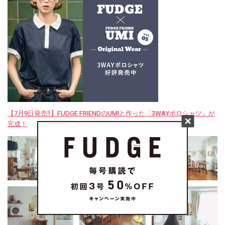
【7月9日発売‼︎】FUDGE FRIENDのUMIと作った「3WAYポロシャツ」が
完成！