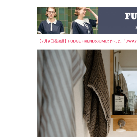
【7月9日発売‼︎】FUDGE FRIENDのUMIと作った「3