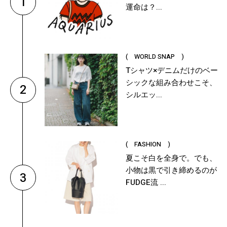
1
運命は？...
( WORLD SNAP )
Tシャツ×デニムだけのベー
シックな組み合わせこそ、
2
シルエッ...
( FASHION )
夏こそ白を全身で。でも、
小物は黒で引き締めるのが
3
FUDGE流 ...