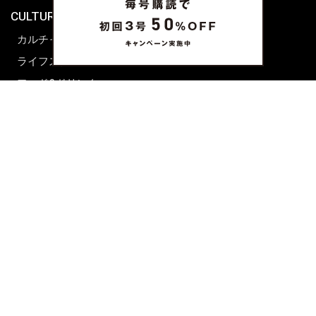
CULTURE & LIFE
カルチャー
ライフスタイル
フード&ドリンク
コラム
週末アジア
プレイリスト
シネマサロン
前田エマの東京ぐるり
誰かの話
FORTUNE
PRESENT & EVENT