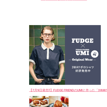
【7月9日発売‼︎】FUDGE FRIENDのUMIと作った「3