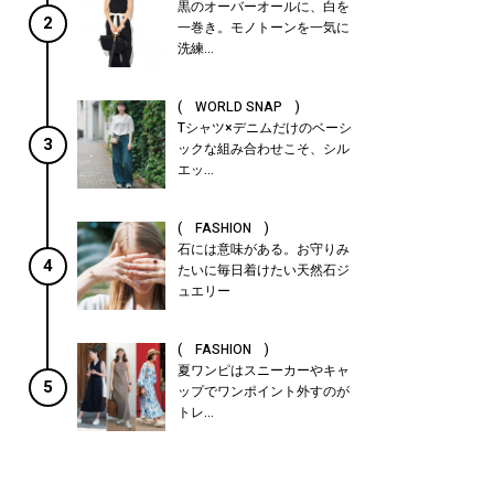
黒のオーバーオールに、白を
2
一巻き。モノトーンを一気に
洗練...
( WORLD SNAP )
Tシャツ×デニムだけのベーシ
3
ックな組み合わせこそ、シル
エッ...
( FASHION )
石には意味がある。お守りみ
4
たいに毎日着けたい天然石ジ
ュエリー
( FASHION )
夏ワンピはスニーカーやキャ
5
ップでワンポイント外すのが
トレ...