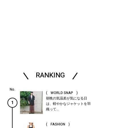
RANKING
( WORLD SNAP )
朝晩の気温差が気になる日
1
は、軽やかなジャケットを羽
織って...
( FASHION )