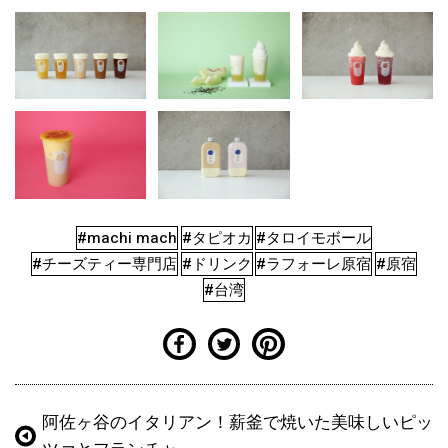
#machi mach
#タピオカ
#タロイモボール
#チーズティー専門店
#ドリンク
#ラフォーレ原宿
#原宿
#台湾
阿佐ヶ谷のイタリアン！薪釜で焼いた美味しいピッ