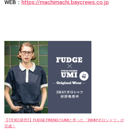
WEB：
https://machimachi.baycrews.co.jp
【7月9日発売‼︎】FUDGE FRIENDのUMIと作った「3WAYポロシャツ」が
完成！