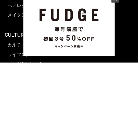
ヘアレシピ ストーリーズ
レシピ
メイクアップティップス
ライフスタイル
海外生活
CULTURE & LIFE
カルチャー
ライフスタイル
フード&ドリンク
コラム
週末アジア
プレイリスト
シネマサロン
前田エマの東京ぐるり
誰かの話