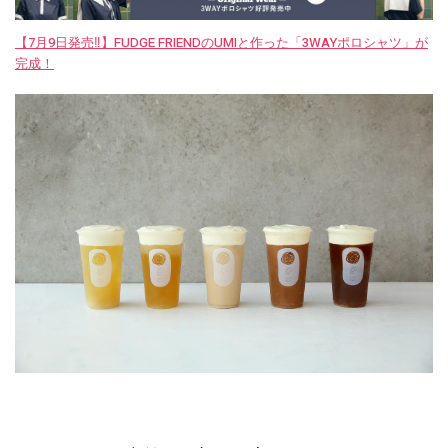
【7月9日発売‼︎】FUDGE FRIENDのUMIと作った「3WAYポロシャツ」が
完成！