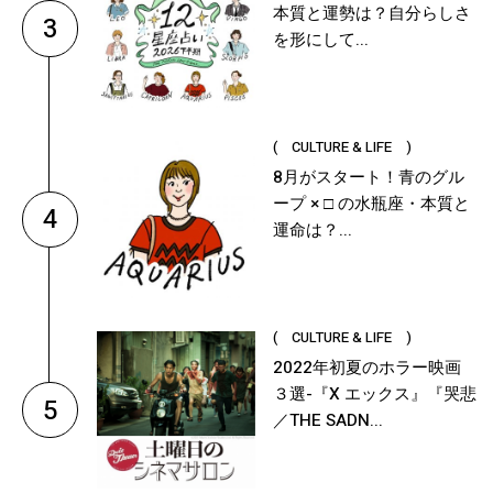
本質と運勢は？自分らしさ
3
を形にして...
( CULTURE & LIFE )
8月がスタート！青のグル
ープ × □ の水瓶座・本質と
4
運命は？...
( CULTURE & LIFE )
2022年初夏のホラー映画
３選-『X エックス』『哭悲
5
／THE SADN...