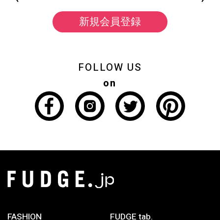
新規会員登録
FOLLOW US
on
FASHION
FUDGE tab.