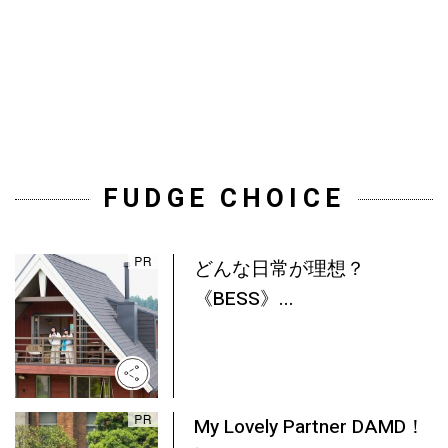
FUDGE CHOICE
どんな日常が理想？
《BESS》...
My Lovely Partner DAMD！