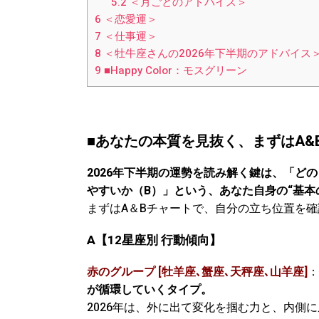
5.2
＜月ごとのアドバイス＞
6
＜恋愛運＞
7
＜仕事運＞
8
＜牡牛座さんの2026年下半期のアドバイス
9
■Happy Color：モスグリーン
■あなたの本質を見抜く、まずはA&Bの
2026年下半期の運勢を読み解く鍵は、「ど
やすいか（B）」という、あなた自身の“基本
まずはA＆Bチャートで、自分の立ち位置を
A
【12星座別 行動傾向】
赤のグループ [牡羊座､蟹座､天秤座､山羊座]
：
が循環していくタイプ。
2026年は、外に出て変化を掴む力と、内側