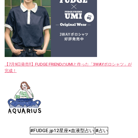
【7月9日発売‼︎】FUDGE FRIENDのUMIと作った「3WAYポロシャツ」が
完成！
#FUDGE.jp12星座×血液型占い
#占い