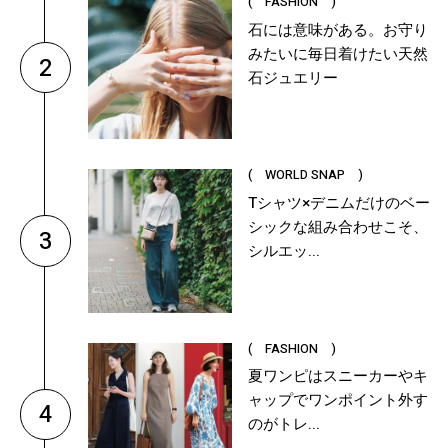
( FASHION )
石には意味がある。お守り
みたいに毎日着けたい天然
2
石ジュエリー
( WORLD SNAP )
Tシャツ×デニムだけのベー
シックな組み合わせこそ、
3
シルエッ...
( FASHION )
夏ワンピはスニーカーやキ
ャップでワンポイント外す
4
のがトレ...