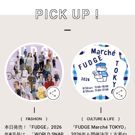
PICK UP !
( FASHION )
( CULTURE & LIFE )
本日発売！『FUDGE』2026
『FUDGE Marché TOKYO』
年8月号は、「WORLD SNAP
2026年も開催決定！古着や