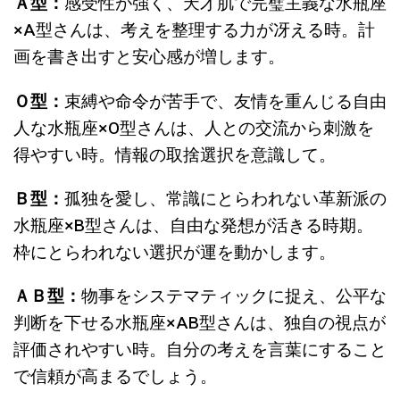
Ａ型：
感受性が強く、天才肌で完璧主義な水瓶座
×A
型さんは、
考えを整理する力が冴える時。計
画を書き出すと安心感が増します。
Ｏ型：
束縛や命令が苦手
で、友情を重んじる自由
人な水瓶座
×O
型さんは、
人との交流から刺激を
得やすい時。情報の取捨選択を意識して。
Ｂ型：
孤独を愛し、常識にとらわれない革新派の
水瓶座
×B
型さんは、
自由な発想が活きる時期。
枠にとらわれない選択が運を動かします。
ＡＢ型：
物事をシステマティックに捉え、公平な
判断を下せる水瓶座
×AB
型さんは、
独自の視点が
評価されやすい時。自分の考えを言葉にすること
で信頼が高まるでしょう。