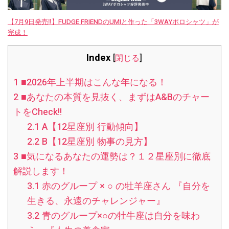
【7月9日発売‼︎】FUDGE FRIENDのUMIと作った「3WAYポロシャツ」が
完成！
Index
[
閉じる
]
1
■2026年上半期はこんな年になる！
2
■あなたの本質を見抜く、まずはA&Bのチャー
トをCheck!!
2.1
A【12星座別 行動傾向】
2.2
B【12星座別 物事の見方】
3
■気になるあなたの運勢は？１２星座別に徹底
解説します！
3.1
赤のグループ × ○ の牡羊座さん 『自分を
生きる、永遠のチャレンジャー』
3.2
青のグループ×○の牡牛座は自分を味わ