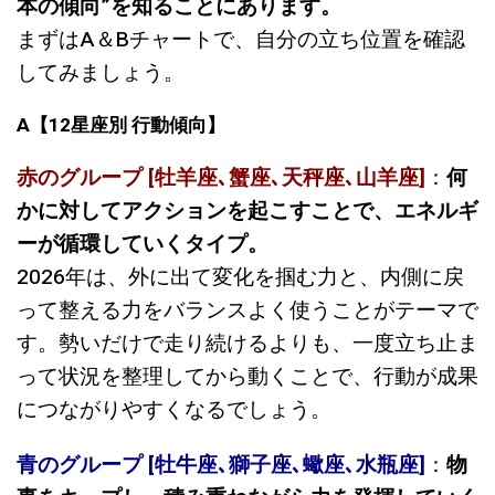
本の傾向”を知ることにあります。
まずはA＆Bチャートで、自分の立ち位置を確認
してみましょう。
A
【12星座別 行動傾向】
赤のグループ [牡羊座､蟹座､天秤座､山羊座]
：
何
かに対してアクションを起こすことで、エネルギ
ーが循環していくタイプ。
2026年は、外に出て変化を掴む力と、内側に戻
って整える力をバランスよく使うことがテーマで
す。勢いだけで走り続けるよりも、一度立ち止ま
って状況を整理してから動くことで、行動が成果
につながりやすくなるでしょう。
青のグループ [牡牛座､獅子座､蠍座､水瓶座]
：
物