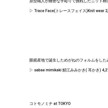
原型職人が緻密な手彫りで挑戦したニット柄
▷ Trace Face(トレースフェイス)Knit wear 
眼鏡産地で誕生しためがねのフォルムをした
▷ sabae mimikaki 鯖江みみかき( 耳かき) 4,
コトモノミチ at TOKYO