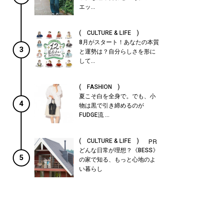
エッ...
( CULTURE & LIFE )
8月がスタート！あなたの本質
3
と運勢は？自分らしさを形に
して...
( FASHION )
夏こそ白を全身で。でも、小
4
物は黒で引き締めるのが
FUDGE流 ...
( CULTURE & LIFE )
どんな日常が理想？《BESS》
5
の家で知る、もっと心地のよ
い暮らし