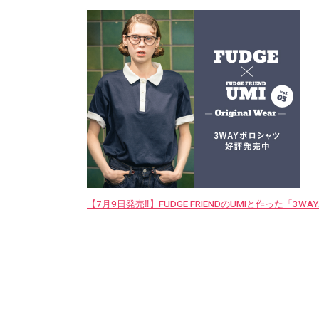
【7月9日発売‼︎】FUDGE FRIENDのUMIと作った「3