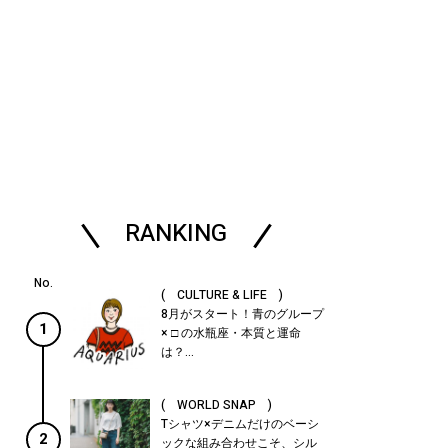
RANKING
( CULTURE & LIFE )
8月がスタート！青のグループ
1
× □ の水瓶座・本質と運命
は？...
( WORLD SNAP )
Tシャツ×デニムだけのベーシ
2
ックな組み合わせこそ、シル