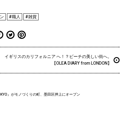
ン
#職人
#雑貨
イギリスのカリフォルニア へ！？ビーチの美しい街へ。
【OLEA DIARY from LONDON】
 TOKYO』がモノづくりの町、墨田区押上にオープン