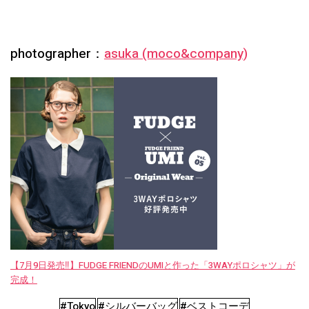
photographer：
asuka (moco&company)
【7月9日発売‼︎】FUDGE FRIENDのUMIと作った「3WAYポロシャツ」が
完成！
#Tokyo
#シルバーバッグ
#ベストコーデ