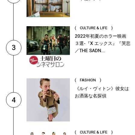
( CULTURE & LIFE )
2022年初夏のホラー映画
３選-『X エックス』『哭悲
3
／THE SADN...
( FASHION )
《ルイ・ヴィトン》彼女は
お洒落な名探偵
4
( CULTURE & LIFE )