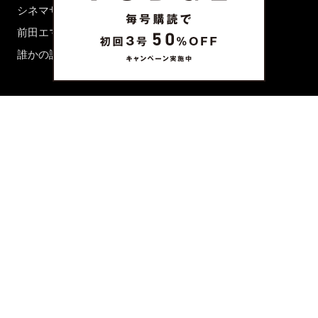
シネマサロン
前田エマの東京ぐるり
誰かの話
FORTUNE
PRESENT & EVENT
MAGAZINE
姉妹誌一覧
FROM EDITORS
新規会員登録