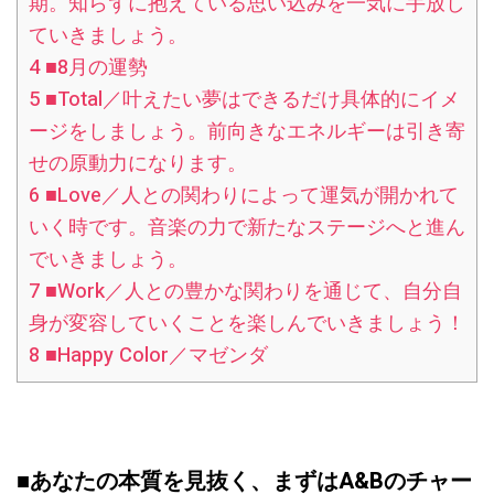
期。知らずに抱えている思い込みを一気に手放し
ていきましょう。
4
■8月の運勢
5
■Total／叶えたい夢はできるだけ具体的にイメ
ージをしましょう。前向きなエネルギーは引き寄
せの原動力になります。
6
■Love／人との関わりによって運気が開かれて
いく時です。音楽の力で新たなステージへと進ん
でいきましょう。
7
■Work／人との豊かな関わりを通じて、自分自
身が変容していくことを楽しんでいきましょう！
8
■Happy Color／マゼンダ
■あなたの本質を見抜く、まずはA&Bのチャー