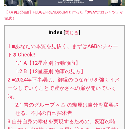
【7月9日発売‼︎】FUDGE FRIENDのUMIと作った「3WAYポロシャツ」が
完成！
Index
[
閉じる
]
1
■あなたの本質を見抜く、まずはA&Bのチャー
トをCheck!!
1.1
A【12星座別 行動傾向】
1.2
B【12星座別 物事の見方】
2
■2024年下半期は、御縁のつながりを強くイメ
ージしていくことで豊かさへの扉が開いていく
時。
2.1
青のグループ × △ の蠍座は自分を変容さ
せる、不屈の自己探求者
3
自分自身の幸せを実現するための、変容の時