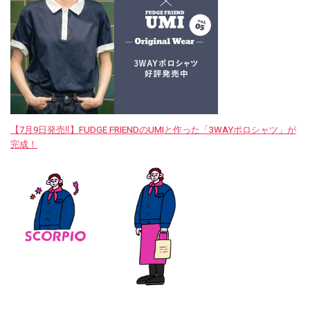
【7月9日発売‼︎】FUDGE FRIENDのUMIと作った「3WAYポロシャツ」が
完成！