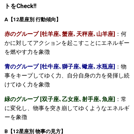
トをCheck!!
A
【
12
星座別
行動傾向】
赤のグループ [牡羊座､蟹座､天秤座､山羊座]
：何
かに対してアクションを起こすことにエネルギー
を燃やす力を象徴
青のグループ [牡牛座､獅子座､蠍座､水瓶座]
：物
事をキープしてゆく力、自分自身の力を発揮し続
けてゆく力を象徴
緑のグループ [双子座､乙女座､射手座､魚座]
：常
に変化し、物事を突き崩してゆくようなエネルギ
ーを象徴
B
【
12
星座別
物事の見方】