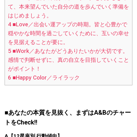
て、本来望んでいた自分の道を歩んでいく準備を
はじめましょう。
4
■Love／出会い運アップの時期。皆と心豊かで
穏やかな時間を過ごしていくために、互いの幸せ
を見据えることが要に。
5
■Work／あなたがどうありたいかが大切です。
感情で判断せずに、真の自立を目指していくこと
がポイント！
6
■Happy Color／ライラック
■あなたの本質を見抜く、まずはA&Bのチャー
トをCheck!!
A
【
12
星座別
行動傾向】