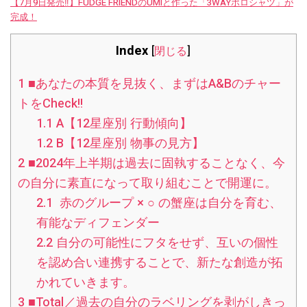
【7月9日発売‼︎】FUDGE FRIENDのUMIと作った「3WAYポロシャツ」が
完成！
Index
[
閉じる
]
1
■あなたの本質を見抜く、まずはA&Bのチャー
トをCheck!!
1.1
A【12星座別 行動傾向】
1.2
B【12星座別 物事の見方】
2
■2024年上半期は過去に固執することなく、今
の自分に素直になって取り組むことで開運に。
2.1
赤のグループ × ○ の蟹座は自分を育む、
有能なディフェンダー
2.2
自分の可能性にフタをせず、互いの個性
を認め合い連携することで、新たな創造が拓
かれていきます。
3
■Total／過去の自分のラベリングを剥がしきっ