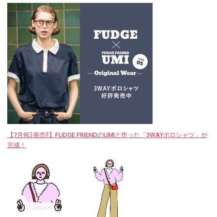
【7月9日発売‼︎】FUDGE FRIENDのUMIと作った「3WAYポロシャツ」が
完成！