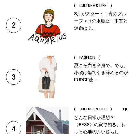
( CULTURE & LIFE )
8月がスタート！青のグル
ープ × □ の水瓶座・本質と
2
運命は？...
( FASHION )
夏こそ白を全身で。でも、
小物は黒で引き締めるのが
3
FUDGE流 ...
( CULTURE & LIFE )
どんな日常が理想？
《BESS》の家で知る、も
4
っと心地のよい暮らし