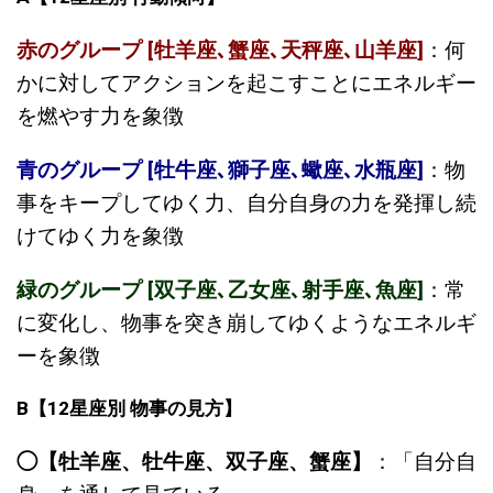
赤のグループ [牡羊座､蟹座､天秤座､山羊座]
：何
かに対してアクションを起こすことにエネルギー
を燃やす力を象徴
青のグループ [牡牛座､獅子座､蠍座､水瓶座]
：物
事をキープしてゆく力、自分自身の力を発揮し続
けてゆく力を象徴
緑のグループ [双子座､乙女座､射手座､魚座]
：常
に変化し、物事を突き崩してゆくようなエネルギ
ーを象徴
B
【
12
星座別
物事の見方】
◯【牡羊座、牡牛座、双子座、蟹座】
：「自分自