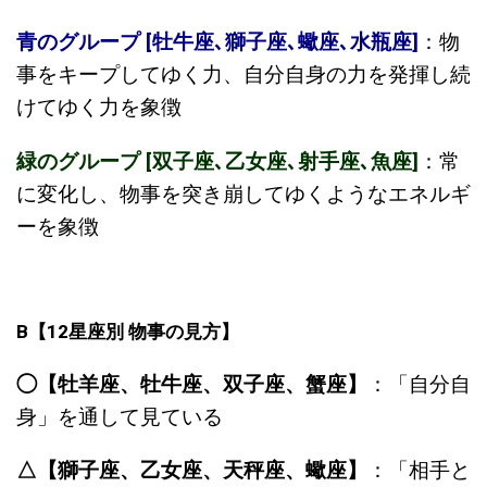
青のグループ [牡牛座､獅子座､蠍座､水瓶座]
：物
事をキープしてゆく力、自分自身の力を発揮し続
けてゆく力を象徴
緑のグループ [双子座､乙女座､射手座､魚座]
：常
に変化し、物事を突き崩してゆくようなエネルギ
ーを象徴
B
【
12
星座別
物事の見方】
◯【牡羊座、牡牛座、双子座、蟹座】
：「自分自
身」を通して見ている
△【獅子座、乙女座、天秤座、蠍座】
：「相手と