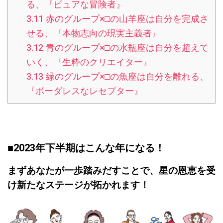
る、『ピュアな冒険者』
3.11
赤のグループ×□の山羊座は自分を完成さ
せる、『本物志向の現実主義者』
3.12
青のグループ×□の水瓶座は自分を超えて
いく、『生粋のクリエイター』
3.13
緑のグループ×□の魚座は自分を離れる、
『ボーダレスなレセプター』
■2023
年下半期はこんな年になる！
まずあなたが一歩踏みだすことで、星の恩恵を受
け新たなステージが拓かれます！