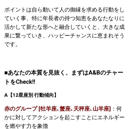
ポイントは自ら動いて人の御縁を求める行動をし
ていく事、特に年長者の持つ知恵をあなたなりに
活かして新たな形へと融合していくと、大きな成
果に繋っていき、ハッピーチャンスに恵まれそう
です。
■あなたの本質を見抜く、まずはA&Bのチャー
トをCheck!!
A
【
12
星座別
行動傾向】
赤のグループ [牡羊座､蟹座､天秤座､山羊座]
：何
かに対してアクションを起こすことにエネルギー
を燃やす力を象徴