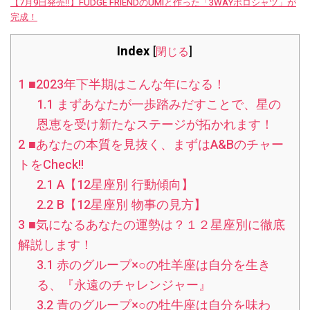
【7月9日発売‼︎】FUDGE FRIENDのUMIと作った「3WAYポロシャツ」が
完成！
Index
[
閉じる
]
1
■2023年下半期はこんな年になる！
1.1
まずあなたが一歩踏みだすことで、星の
恩恵を受け新たなステージが拓かれます！
2
■あなたの本質を見抜く、まずはA&Bのチャー
トをCheck!!
2.1
A【12星座別 行動傾向】
2.2
B【12星座別 物事の見方】
3
■気になるあなたの運勢は？１２星座別に徹底
解説します！
3.1
赤のグループ×○の牡羊座は自分を生き
る、『永遠のチャレンジャー』
3.2
青のグループ×○の牡牛座は自分を味わ