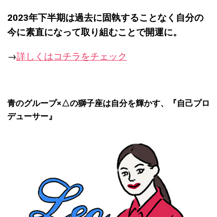
2023
年下半期は過去に固執することなく自分の
今に素直になって取り組むことで開運に。
→
詳しくはコチラをチェック
青のグループ×△の獅子座は自分を輝かす、『
自己プロ
デューサー』