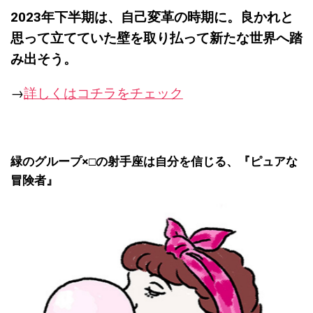
2023
年下半期は、
自己変革の時期に
。良かれと
思って立てていた壁を取り払って新たな世界へ踏
み出そう。
→
詳しくはコチラをチェック
緑のグループ×□の射手座は自分を信じる、『
ピュアな
冒険者』