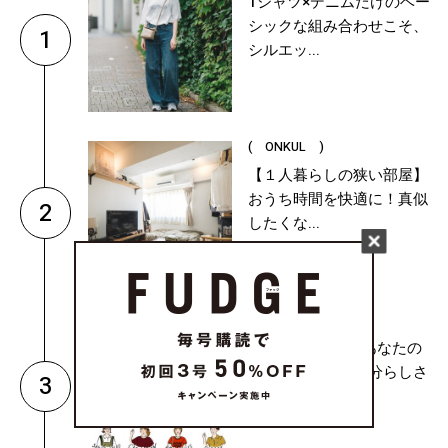
Tシャツ×デニムだけのベー
シックな組み合わせこそ、
1
シルエッ...
( ONKUL )
【１人暮らしの狭い部屋】
おうち時間を快適に！真似
2
したくな...
( CULTURE & LIFE )
8月がスタート！あなたの
本質と運勢は？自分らしさ
3
を形にして...