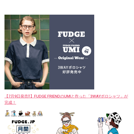
【7月9日発売‼︎】FUDGE FRIENDのUMIと作った「3WAYポロシャツ」が
完成！