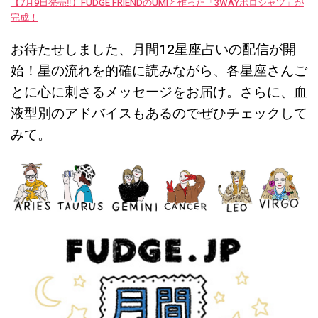
【7月9日発売‼︎】FUDGE FRIENDのUMIと作った「3WAYポロシャツ」が
完成！
お待たせしました、月間
12
星座占いの配信が開
始！星の流れを的確に読みながら、各星座さんご
とに心に刺さるメッセージをお届け
。
さらに、血
液型別のアドバイスもあるのでぜひチェックして
みて。