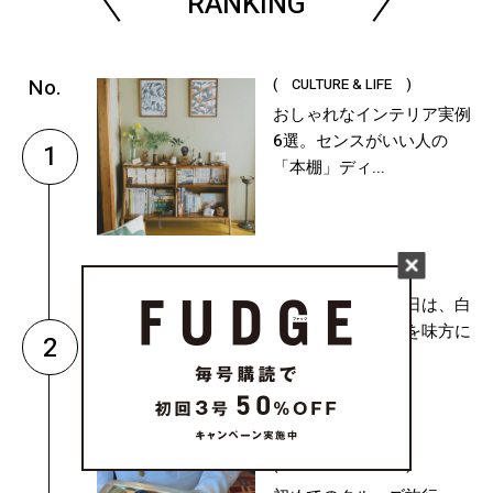
RANKING
( CULTURE & LIFE )
おしゃれなインテリア実例
6選。センスがいい人の
1
「本棚」ディ...
( FASHION )
黒を軽やかに着る日は、白
シャツとスカーフを味方に
2
【本日のF...
( CULTURE & LIFE )