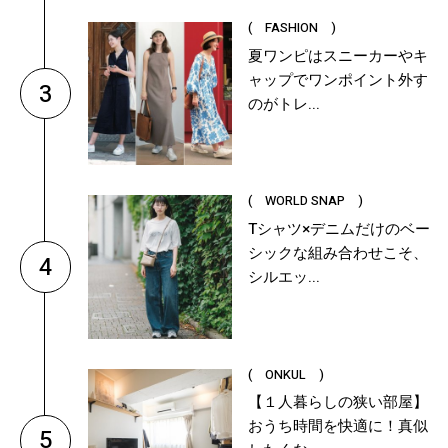
( FASHION )
夏ワンピはスニーカーやキ
ャップでワンポイント外す
3
のがトレ...
( WORLD SNAP )
Tシャツ×デニムだけのベー
シックな組み合わせこそ、
4
シルエッ...
( ONKUL )
【１人暮らしの狭い部屋】
おうち時間を快適に！真似
5