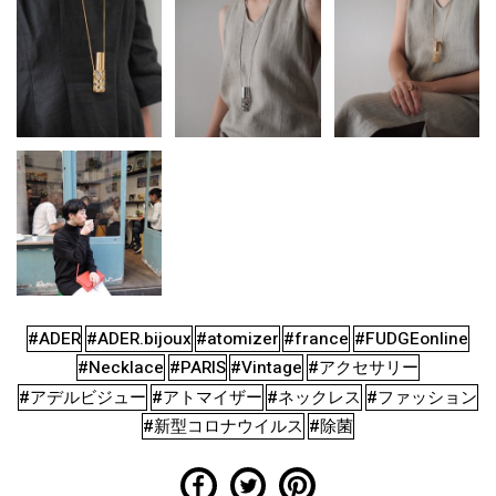
#ADER
#ADER.bijoux
#atomizer
#france
#FUDGEonline
#Necklace
#PARIS
#Vintage
#アクセサリー
#アデルビジュー
#アトマイザー
#ネックレス
#ファッション
#新型コロナウイルス
#除菌